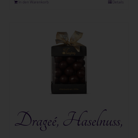
In den Warenkorb
Details
Drageé, Haselnuss,