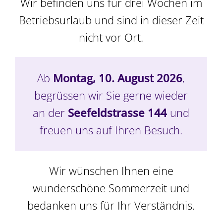
Wir befinden uns für drei Wochen im
Betriebsurlaub und sind in dieser Zeit
Mandeldrageé,
nicht vor Ort.
gross, 240g
Ab
Montag, 10. August 2026
,
begrüssen wir Sie gerne wieder
CHF
22.80
an der
Seefeldstrasse 144
und
freuen uns auf Ihren Besuch.
In den Warenkorb
Details
Wir wünschen Ihnen eine
wunderschöne Sommerzeit und
bedanken uns für Ihr Verständnis.