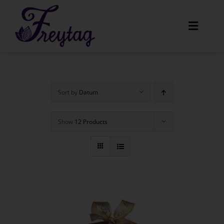
Skip
to
Toggle
content
Navigat
Home
Sort by
Datum
Unser Angebot
Show
12 Products
Amaretti
Menüs
Über uns