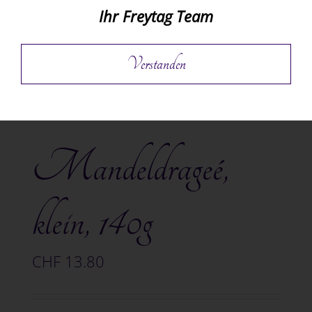
Ihr Freytag Team
Verstanden
Mandeldrageé,
klein, 140g
CHF
13.80