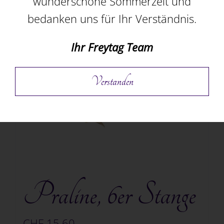
wunderschöne Sommerzeit und
In den Warenkorb
Details
bedanken uns für Ihr Verständnis.
Ihr Freytag Team
Verstanden
Praline, 6er Stange
CHF
15.60