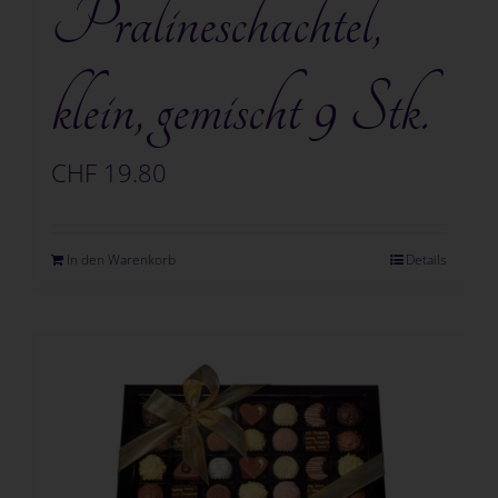
Pralineschachtel,
klein, gemischt 9 Stk.
CHF
19.80
In den Warenkorb
Details