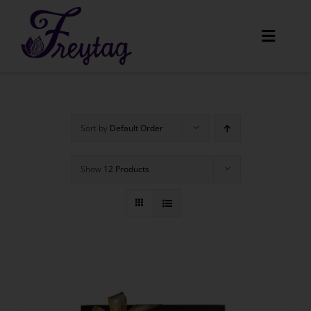
Skip
to
Toggle
content
Navigat
Home
Sort by
Default Order
Unser Angebot
Show
12 Products
Amaretti
Menüs
Über uns