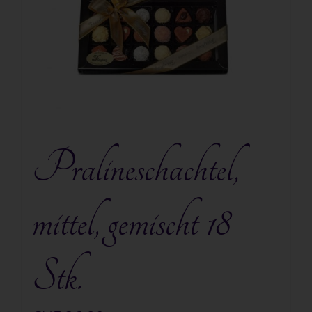
Jobs
Kontakt
Shop
Warenkorb
Pralineschachtel,
mittel, gemischt 18
Stk.