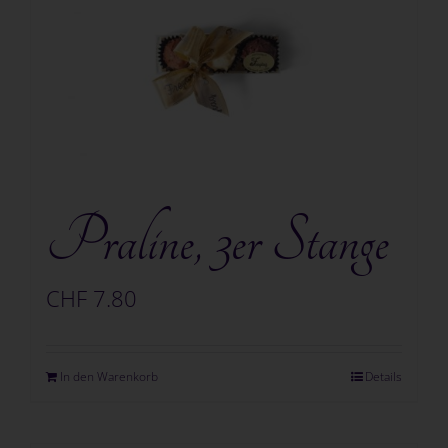
Jobs
Kontakt
Shop
Warenkorb
Praline, 3er Stange
CHF
7.80
In den Warenkorb
Details