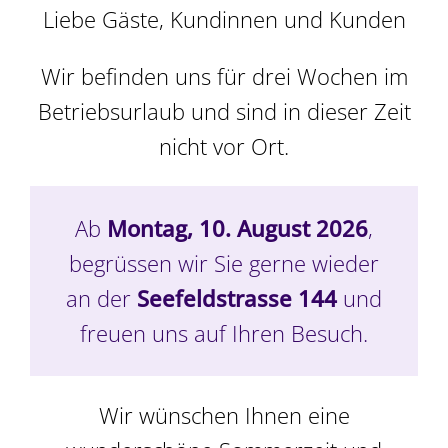
Pralineschachtel,
Liebe Gäste, Kundinnen und Kunden
gross, gemischt 35 Stk.
Wir befinden uns für drei Wochen im
Betriebsurlaub und sind in dieser Zeit
CHF
68.80
nicht vor Ort.
In den Warenkorb
Details
Ab
Montag, 10. August 2026
,
begrüssen wir Sie gerne wieder
an der
Seefeldstrasse 144
und
freuen uns auf Ihren Besuch.
Wir wünschen Ihnen eine