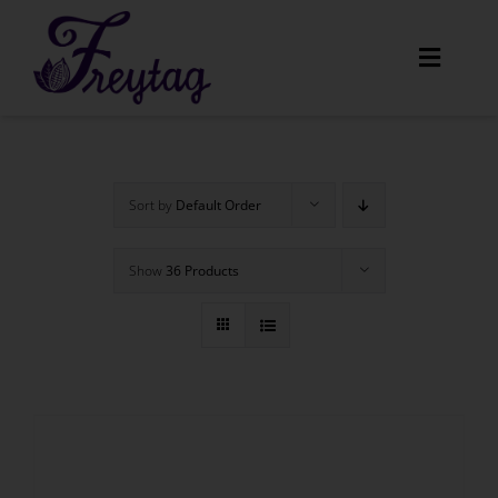
Skip
to
Toggle
content
Navigat
Home
Sort by
Default Order
Unser Angebot
Show
36 Products
Amaretti
Menüs
Über uns