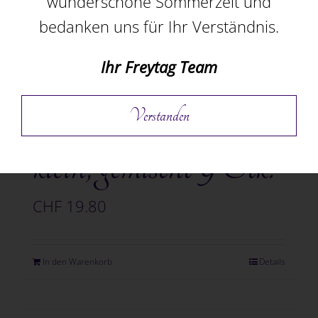
wunderschöne Sommerzeit und
bedanken uns für Ihr Verständnis.
Ihr Freytag Team
Pralineschachtel,
Verstanden
klein, gemischt 9 Stk.
CHF
19.80
In den Warenkorb
Details