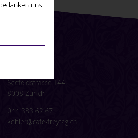
 bedanken uns
Kontakt
Seefeldstrasse 144
8008 Zürich
044 383 62 67
kohler@cafe-freytag.ch