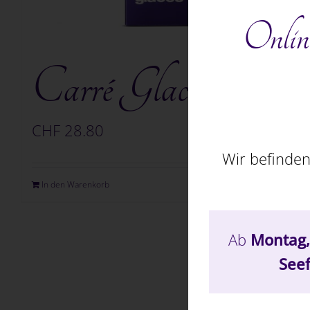
Online
Carré Glace, gross
CHF
28.80
Wir befinden
In den Warenkorb
Details
Ab
Montag,
Seef