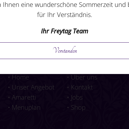
 Ihnen eine wunderschöne Sommerzeit und
für Ihr Verständnis.
Ihr Freytag Team
Verstanden
Navigation
•
Home
•
Über uns
•
Unser Angebot
•
Kontakt
•
Amaretti
•
Jobs
•
Menuplan
•
Shop