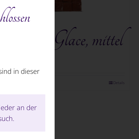
hlossen
Carré Glace, mittel
CHF
19.80
ind in dieser
In den Warenkorb
Details
ieder an der
such.