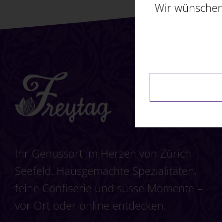
Wir wünschen
Ihr Genussort im Herzen von Zürich
Seefeld. Hausgemachte Spezialitäten,
feine Confiserie und süsse Momente –
vor Ort oder online entdecken.