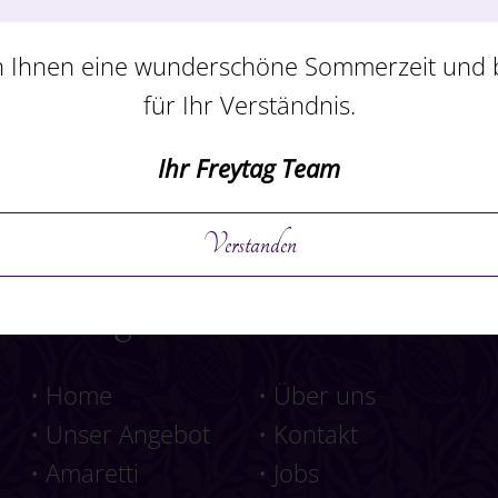
 Ihnen eine wunderschöne Sommerzeit und
für Ihr Verständnis.
Ihr Freytag Team
Verstanden
Navigation
•
Home
•
Über uns
•
Unser Angebot
•
Kontakt
•
Amaretti
•
Jobs