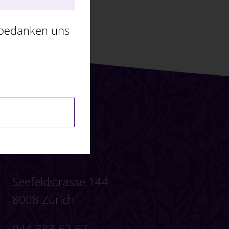
 bedanken uns
Kontakt
Seefeldstrasse 144
8008 Zürich
044 383 62 67