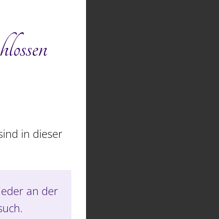
hlossen
ind in dieser
ieder an der
such.