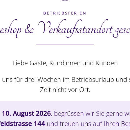
BETRIEBSFERIEN
shop & Verkaufs­standort gesc
Pain Surprise,
gross
Liebe Gäste, Kundinnen und Kunden
 uns für drei Wochen im Betriebsurlaub und s
CHF
94.00
Zeit nicht vor Ort.
In den Warenkorb
Details
 10. August 2026
, begrüssen wir Sie gerne w
eldstrasse 144
und freuen uns auf Ihren Be