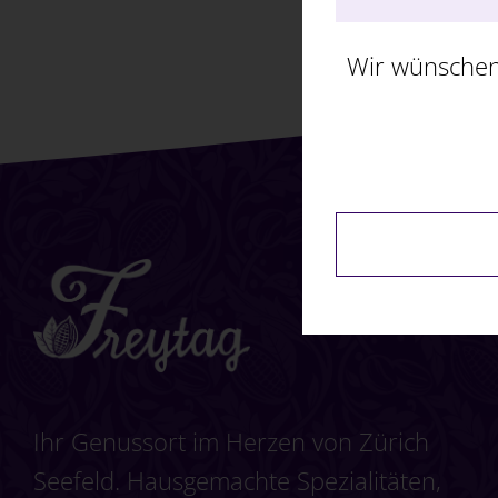
Wir wünschen
Ihr Genussort im Herzen von Zürich
Seefeld. Hausgemachte Spezialitäten,