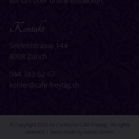
vor Ort oder online entdecken.
Kontakt
Seefeldstrasse 144
8008 Zürich
044 383 62 67
kohler@cafe-freytag.ch
© Copyright 2026 by Confiserie-Café Freytag - All rights
reserved | Swiss made by
toweb GmbH