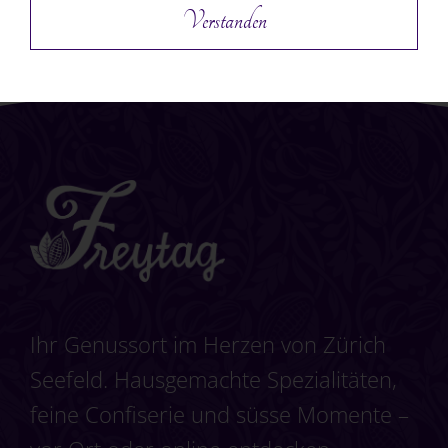
Verstanden
Ihr Genussort im Herzen von Zürich
Seefeld. Hausgemachte Spezialitäten,
feine Confiserie und süsse Momente –