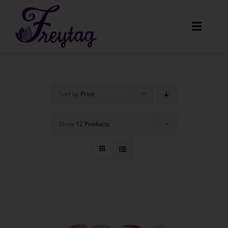
Skip
to
Toggle
content
Navigat
Home
Sort by
Price
Unser Angebot
Show
12 Products
Amaretti
Menüs
Über uns