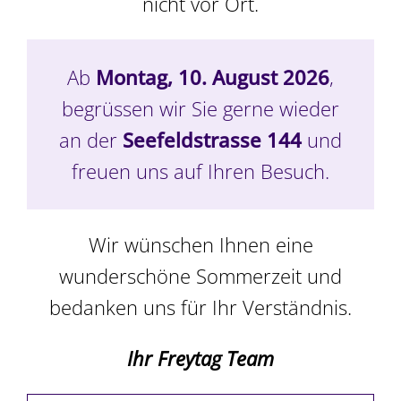
Mini-
nicht vor Ort.
Sandwichesplatte,
Ab
Montag, 10. August 2026
,
begrüssen wir Sie gerne wieder
gross, 25 Stk.
an der
Seefeldstrasse 144
und
freuen uns auf Ihren Besuch.
CHF
89.00
Wir wünschen Ihnen eine
wunderschöne Sommerzeit und
In den Warenkorb
Details
bedanken uns für Ihr Verständnis.
Ihr Freytag Team