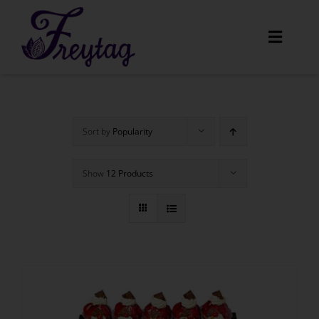
Skip
to
Toggle
content
Navigat
Home
Sort by
Popularity
Unser Angebot
Show
12 Products
Amaretti
Menüs
Über uns