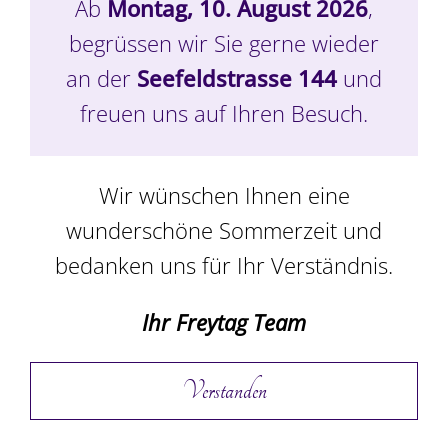
15 Stk.
Ab
Montag, 10. August 2026
,
begrüssen wir Sie gerne wieder
CHF
58.00
an der
Seefeldstrasse 144
und
freuen uns auf Ihren Besuch.
In den Warenkorb
Details
Wir wünschen Ihnen eine
wunderschöne Sommerzeit und
bedanken uns für Ihr Verständnis.
Ihr Freytag Team
Verstanden