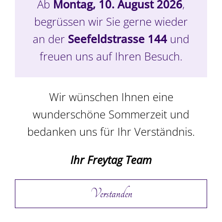
15 Stk.
Ab
Montag, 10. August 2026
,
begrüssen wir Sie gerne wieder
CHF
58.00
an der
Seefeldstrasse 144
und
freuen uns auf Ihren Besuch.
In den Warenkorb
Details
Wir wünschen Ihnen eine
wunderschöne Sommerzeit und
bedanken uns für Ihr Verständnis.
Ihr Freytag Team
Verstanden