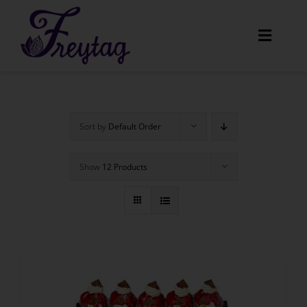
Skip
to
Toggle
content
Navigat
Home
Sort by
Default Order
Unser Angebot
Show
12 Products
Amaretti
Menüs
Über uns