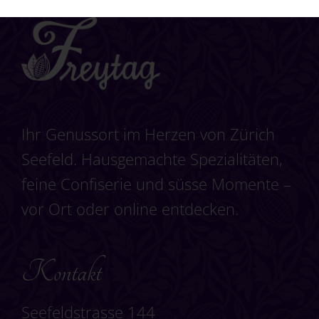
Ihr Genussort im Herzen von Zürich
Seefeld. Hausgemachte Spezialitäten,
feine Confiserie und süsse Momente –
vor Ort oder online entdecken.
Kontakt
Seefeldstrasse 144