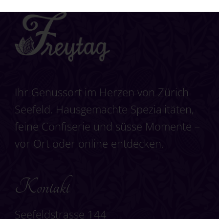
Ihr Genussort im Herzen von Zürich
Seefeld. Hausgemachte Spezialitäten,
feine Confiserie und süsse Momente –
vor Ort oder online entdecken.
Kontakt
Seefeldstrasse 144