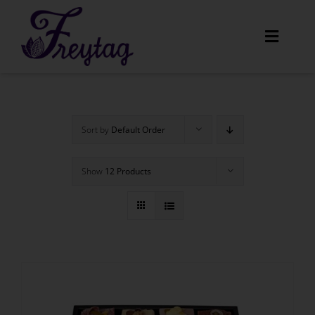
Skip
to
Toggle
content
Navigat
Home
Sort by
Default Order
Unser Angebot
Show
12 Products
Amaretti
Menüs
Über uns