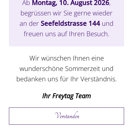
halbiert, klein, 16 Stk.
Ab
Montag, 10. August 2026
,
begrüssen wir Sie gerne wieder
CHF
62.00
an der
Seefeldstrasse 144
und
freuen uns auf Ihren Besuch.
In den Warenkorb
Details
Wir wünschen Ihnen eine
wunderschöne Sommerzeit und
bedanken uns für Ihr Verständnis.
Ihr Freytag Team
Verstanden