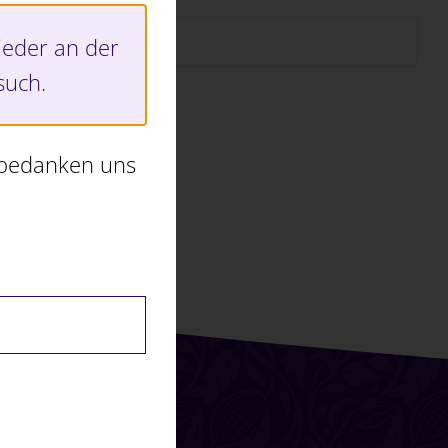
ieder an der
such.
 bedanken uns