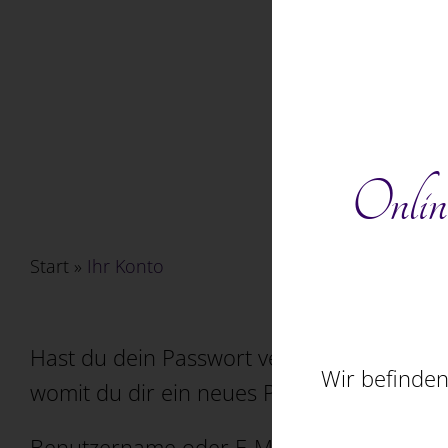
Online
Start
»
Ihr Konto
Hast du dein Passwort vergessen? Bitte gi
Wir befinden
womit du dir ein neues Passwort erstellen
Erfor
Benutzername oder E-Mail-Adresse
*